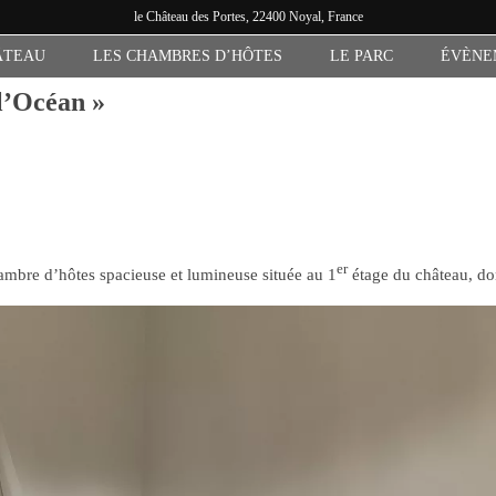
le
Château des Portes
, 22400 Noyal, France
ÂTEAU
LES CHAMBRES D’HÔTES
LE PARC
ÉVÈNE
l’Océan »
er
ambre d’hôtes spacieuse et lumineuse située au 1
étage du château, don