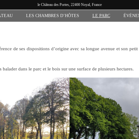
le
Château des Portes
, 22400 Noyal, France
ÂTEAU
LES CHAMBRES D’HÔTES
LE PARC
ÉVÈNE
érence de ses dispositions d’origine avec sa longue avenue et son petit
s balader dans le parc et le bois sur une surface de plusieurs hectares.